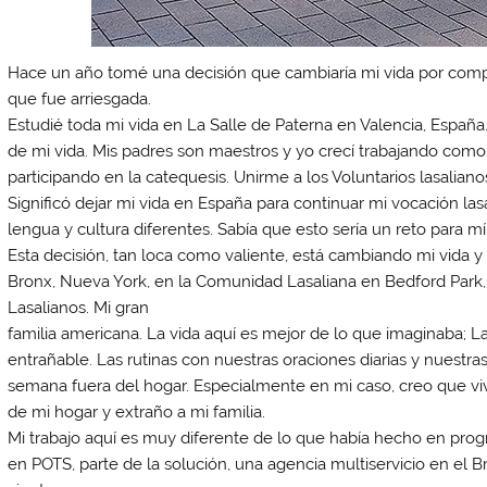
Hace un año tomé una decisión que cambiaría mi vida por compl
que fue arriesgada.
Estudié toda mi vida en La Salle de Paterna en Valencia, España
de mi vida. Mis padres son maestros y yo crecí trabajando com
participando en la catequesis. Unirme a los Voluntarios lasalian
Significó dejar mi vida en España para continuar mi vocación las
lengua y cultura diferentes. Sabía que esto sería un reto para mí
Esta decisión, tan loca como valiente, está cambiando mi vida 
Bronx, Nueva York, en la Comunidad Lasaliana en Bedford Park,
Lasalianos. Mi gran
familia americana. La vida aquí es mejor de lo que imaginaba; 
entrañable. Las rutinas con nuestras oraciones diarias y nuestra
semana fuera del hogar. Especialmente en mi caso, creo que viv
de mi hogar y extraño a mi familia.
Mi trabajo aquí es muy diferente de lo que había hecho en prog
en POTS, parte de la solución, una agencia multiservicio en el 