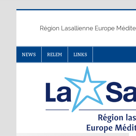
Skip
to
content
Région Lasallienne Europe Médit
NEWS
RELEM
LINKS