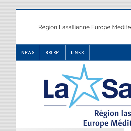
Skip
to
content
Région Lasallienne Europe Médit
NEWS
RELEM
LINKS