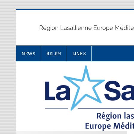
Skip
to
content
Région Lasallienne Europe Médit
NEWS
RELEM
LINKS