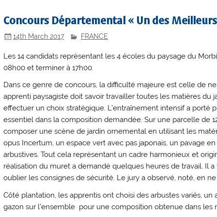
Concours Départemental « Un des Meilleurs
14th March 2017
FRANCE
Les 14 candidats représentant les 4 écoles du paysage du Mor
08h00 et terminer à 17h00.
Dans ce genre de concours, la difficulté majeure est celle de n
apprenti paysagiste doit savoir travailler toutes les matières du ja
effectuer un choix stratégique. L’entraînement intensif a porté 
essentiel dans la composition demandée. Sur une parcelle de 12
composer une scène de jardin ornemental en utilisant les matér
opus Incertum, un espace vert avec pas japonais, un pavage en
arbustives. Tout cela représentant un cadre harmonieux et origi
réalisation du muret a demandé quelques heures de travail. Il a fal
oublier les consignes de sécurité. Le jury a observé, noté, en ne 
Côté plantation, les apprentis ont choisi des arbustes variés, un
gazon sur l’ensemble pour une composition obtenue dans les règle