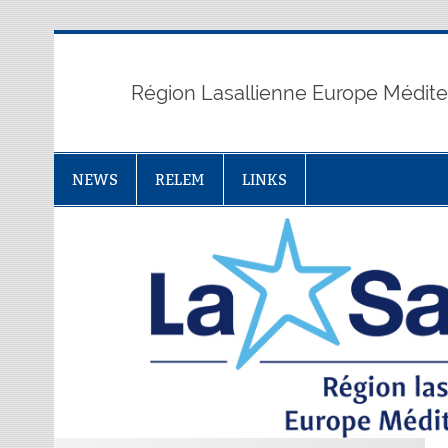
Skip
to
content
Région Lasallienne Europe Médit
NEWS
RELEM
LINKS