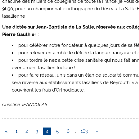
chacune des milliers de collégiens de toute la France, je vous
9h30, pour un championnat d’orthographe du Réseau La Salle F
lasallienne !
Une dictée sur Jean-Baptiste de La Salle, réservée aux collég
Pierre Gauthier :
pour célébrer notre fondateur, à quelques jours de sa fê
pour relever ensemble le défi de la langue française et
pour tordre le nez à cette crise sanitaire qui nous fait a
événement lasallien ludique !
pour faire réseau, unis dans un élan de solidarité commun
sera reversé aux établissements lasalliens de Beyrouth, v
couvriront les frais d’Orthodidacte.
Christine JEANCOLAS
«
1
2
3
4
5
6
…
163
»