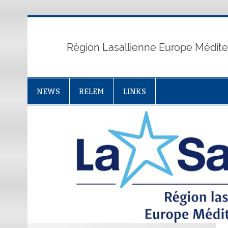
Skip
to
content
Région Lasallienne Europe Médit
NEWS
RELEM
LINKS