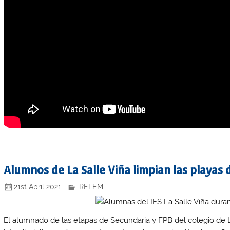
Alumnos de La Salle Viña limpian las playas 
21st April 2021
RELEM
El alumnado de las etapas de Secundaria y FPB del colegio de 