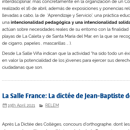
interdisciplinar, más concretamente en la organización de un 
realizado el 16 de abril, además de exposiciones y ponencias rel
llevadas a cabo, la de ‘Aprendizaje y Servicio’, una práctica edu
una
intencionalidad pedagógica y una intencionalidad solid
actúan sobre necesidades reales de su entorno con la finalidad d
playas de La Caleta y de Santa María del Mar, en la que se recogi
de cigarro, papeles , mascarillas … ).
Desde La Salle Viña indican que la actividad “ha sido todo un éxi
en valor la potencialidad de los jóvenes para ejercer sus dere
ciudadanas que son.
La Salle France: La dictée de Jean-Baptiste d
19th April 2021
RELEM
Après La Dictée des Collèges, concours d’orthographe, dont les