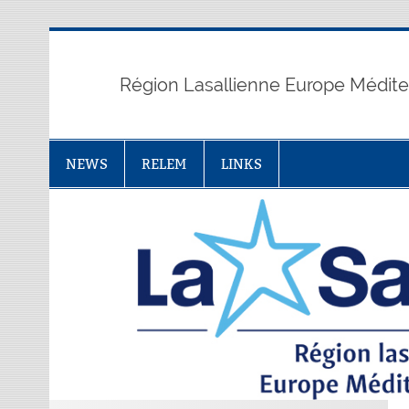
Skip
to
content
Région Lasallienne Europe Médit
NEWS
RELEM
LINKS