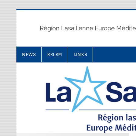
Skip
to
content
Région Lasallienne Europe Médit
NEWS
RELEM
LINKS