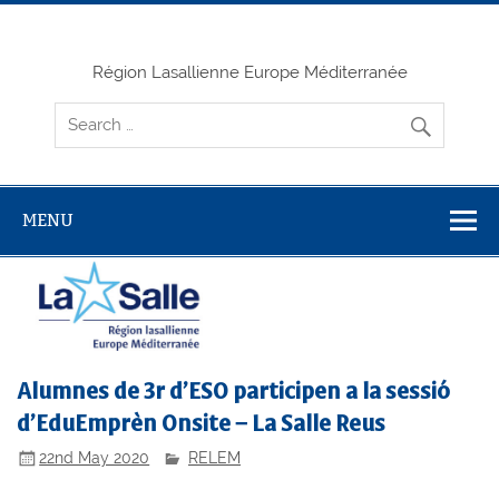
Skip
to
content
Région Lasallienne Europe Méditerranée
MENU
Alumnes de 3r d’ESO participen a la sessió
d’EduEmprèn Onsite – La Salle Reus
22nd May 2020
RELEM