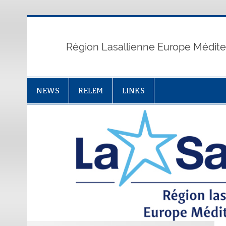
Skip
to
content
Région Lasallienne Europe Médit
NEWS
RELEM
LINKS