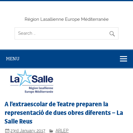
Skip
to
content
Région Lasallienne Europe Méditerranée
MENU
A l’extraescolar de Teatre preparen la
representació de dues obres diferents – La
Salle Reus
23rd January 2017
ARLEP