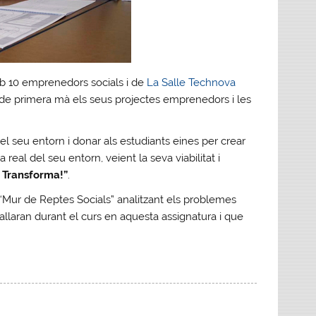
mb 10 emprenedors socials i de
La Salle Technova
n de primera mà els seus projectes emprenedors i les
seu entorn i donar als estudiants eines per crear
eal del seu entorn, veient la seva viabilitat i
 Transforma!”
.
l “Mur de Reptes Socials” analitzant els problemes
llaran durant el curs en aquesta assignatura i que