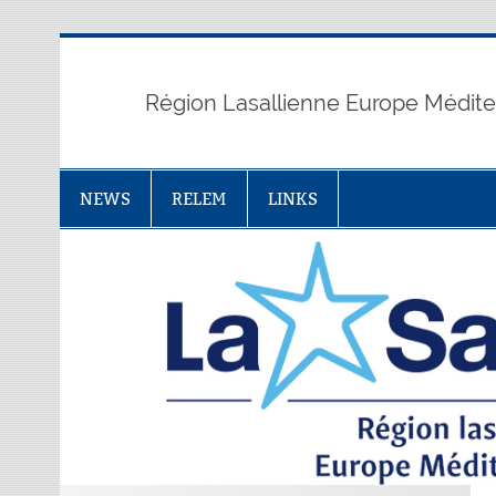
Skip
to
content
Région Lasallienne Europe Médit
NEWS
RELEM
LINKS