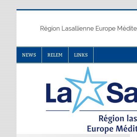
Skip
to
content
Région Lasallienne Europe Médit
NEWS
RELEM
LINKS