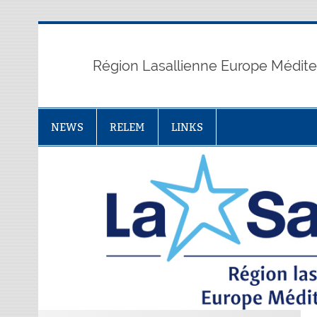
Skip
to
content
Région Lasallienne Europe Médit
NEWS
RELEM
LINKS