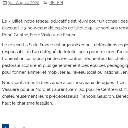
31st August 2020
RELEM
Le 7 juillet, notre réseau éducatif s’est réuni pour un conseil de
d’accueillir 3 nouveaux délégués de tutelle qui se sont vus remet
René Gentric, Frère Visiteur de France.
Le réseau La Salle France est organisé́ en huit délégations régi
responsabilité́ d’un délégué́ de tutelle, qui a pour mission d’ac
L’animation se traduit par des rencontres fréquentes des chefs 
pastorale scolaire et plus généralement des équipes pédagogiqu
pour former, animer et mobiliser au niveau local ou national l’
Nous souhaitons la bienvenue à ces nouveaux délégués : Loïc 
Vaissière pour le Nord et Laurent Zemliac, pour le Centre-Est.
chaleureusement leurs prédécesseurs Francois Gaudron, Bénédi
haut le charisme lasallien.
1
2
»