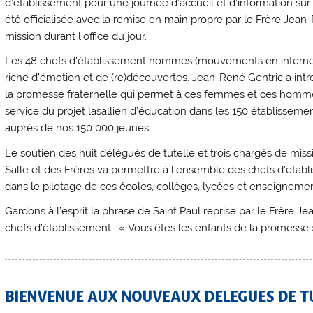
d’établissement pour une journée d’accueil et d’information sur l
été officialisée avec la remise en main propre par le Frère Jean-
mission durant l’office du jour.
Les 48 chefs d’établissement nommés (mouvements en interne e
riche d’émotion et de (re)découvertes. Jean-René Gentric a intro
la promesse fraternelle qui permet à ces femmes et ces homme
service du projet lasallien d’éducation dans les 150 établisseme
auprès de nos 150 000 jeunes.
Le soutien des huit délégués de tutelle et trois chargés de mis
Salle et des Frères va permettre à l’ensemble des chefs d’ét
dans le pilotage de ces écoles, collèges, lycées et enseignemen
Gardons à l’esprit la phrase de Saint Paul reprise par le Frère
chefs d’établissement : « Vous êtes les enfants de la promesse 
BIENVENUE AUX NOUVEAUX DELEGUES DE TU