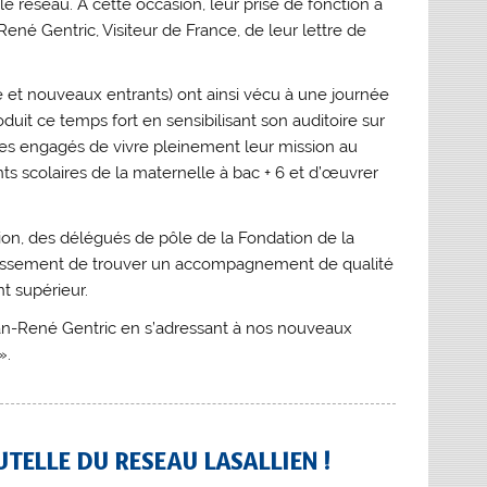
e réseau. A cette occasion, leur prise de fonction a
René Gentric, Visiteur de France, de leur lettre de
t nouveaux entrants) ont ainsi vécu à une journée
duit ce temps fort en sensibilisant son auditoire sur
s engagés de vivre pleinement leur mission au
nts scolaires de la maternelle à bac + 6 et d’œuvrer
sion, des délégués de pôle de la Fondation de la
ablissement de trouver un accompagnement de qualité
t supérieur.
 Jean-René Gentric en s’adressant à nos nouveaux
».
TELLE DU RESEAU LASALLIEN !