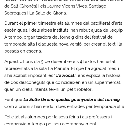
de Salt (Gironès) i els Jaume Vicens Vives, Santiago
Sobrequés i La Salle de Girona.
Durant el primer trimestre els alumnes del batxillerat d’arts
escèniques, i dels altres instituts, han rebut ajuda de l’equip
A tempo, organitzadora del torneig dins del festival de
temporada alta i d’aquesta nova versió, per crear el text i la
posada en escena.
Aquest dilluns dia 9 de desembre els 4 textos han estat
representats a la sala La Planeta. El que ha agradat més, i
s’ha acabat imposant, és
‘L’alvocat’
, ens explica la història
de dos desconeguts que coincideixen en un supermercat,
quan un d’ells intenta fer-hi un petit robatori.
Fent que
La Salle Girona quedes guanyadora del torneig
.
Com a premi s’han endut dues entrades per temporada alta.
Felicitat als alumnes per la seva feina i als professors i
companyia A tempo pel seu acompanyament.