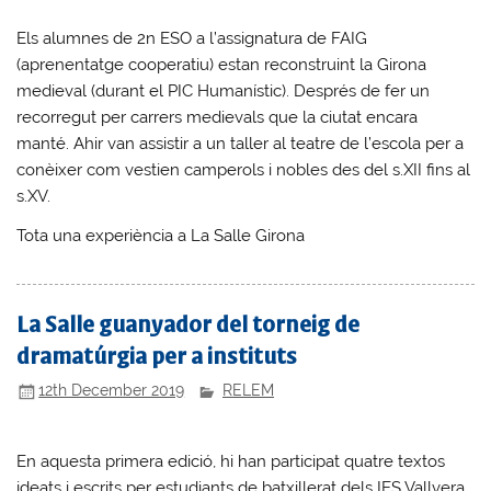
Els alumnes de 2n ESO a l’assignatura de FAIG
(aprenentatge cooperatiu) estan reconstruint la Girona
medieval (durant el PIC Humanístic). Després de fer un
recorregut per carrers medievals que la ciutat encara
manté. Ahir van assistir a un taller al teatre de l’escola per a
conèixer com vestien camperols i nobles des del s.XII fins al
s.XV.
Tota una experiència a La Salle Girona
La Salle guanyador del torneig de
dramatúrgia per a instituts
12th December 2019
RELEM
En aquesta primera edició, hi han participat quatre textos
ideats i escrits per estudiants de batxillerat dels IES Vallvera