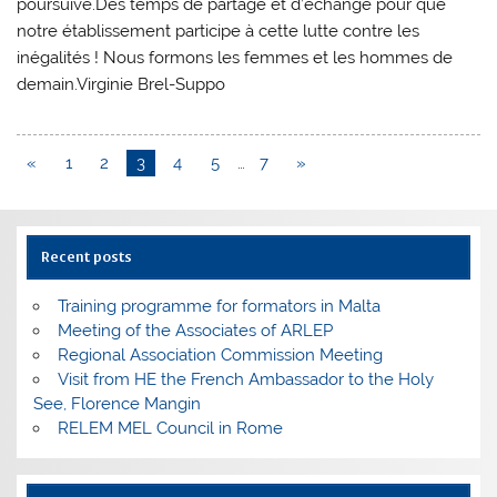
poursuive.Des temps de partage et d’échange pour que
notre établissement participe à cette lutte contre les
inégalités ! Nous formons les femmes et les hommes de
demain.Virginie Brel-Suppo
«
1
2
3
4
5
…
7
»
Recent posts
Training programme for formators in Malta
Meeting of the Associates of ARLEP
Regional Association Commission Meeting
Visit from HE the French Ambassador to the Holy
See, Florence Mangin
RELEM MEL Council in Rome