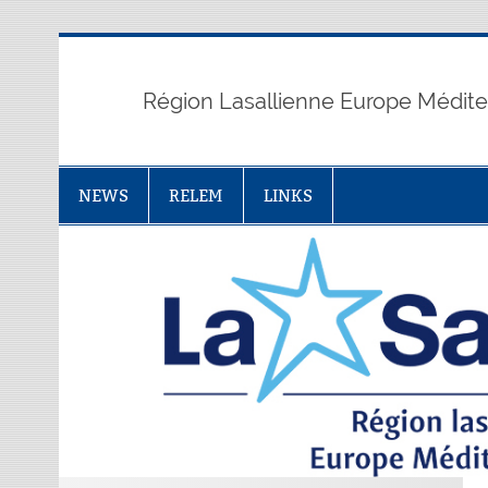
Skip
to
content
Région Lasallienne Europe Médit
NEWS
RELEM
LINKS