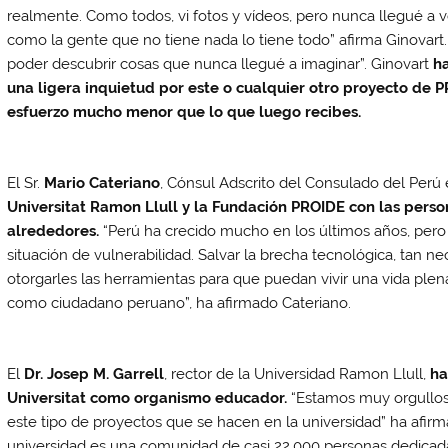
realmente. Como todos, vi fotos y vídeos, pero nunca llegué a 
como la gente que no tiene nada lo tiene todo” afirma Ginovart
poder descubrir cosas que nunca llegué a imaginar”. Ginovart
h
una ligera inquietud por este o cualquier otro proyecto de P
esfuerzo mucho menor que lo que luego recibes.
El Sr.
Mario Cateriano
, Cónsul Adscrito del Consulado del Perú
Universitat Ramon Llull y la Fundación PROIDE con las perso
alrededores.
“Perú ha crecido mucho en los últimos años, per
situación de vulnerabilidad. Salvar la brecha tecnológica, tan nec
otorgarles las herramientas para que puedan vivir una vida pl
como ciudadano peruano”, ha afirmado Cateriano.
El
Dr. Josep M. Garrell
, rector de la Universidad Ramon Llull,
ha
Universitat como organismo educador.
“Estamos muy orgullos
este tipo de proyectos que se hacen en la universidad” ha afir
universidad es una comunidad de casi 22.000 personas dedicada