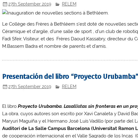
27th September 2019
RELEM
Le Collège des Frères à Bethléem s’est doté de nouvelles sectio
Céramique et d’argile, d’une salle de sport , d’un club de robot
Fadi Sfeir, Visiteur, et des Frères Daoud Kassabry, directeur du
M.Bassem Badra et nombre de parents et d’amis.
Presentación del libro “Proyecto Urubamba
27th September 2019
RELEM
El libro
Proyecto Urubamba. Lasallistas sin fronteras en un pr
La obra, cuyos autores son escrito por Xavi Canaleta y David B
Maryuri Maguiña y el Hermano José Luís Vadillo (por parte del
Auditori de La Salle Campus Barcelona (Universitat Ramon Ll
de cooperación internacional en el Valle Sagrado de los Incas (