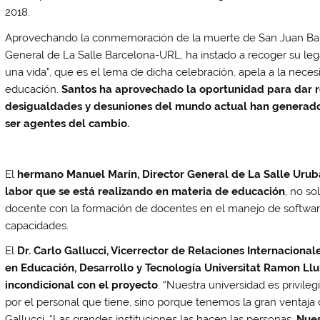
2018.
Aprovechando la conmemoración de la muerte de San Juan Bautis
General de La Salle Barcelona-URL, ha instado a recoger su leg
una vida”, que es el lema de dicha celebración, apela a la nece
educación.
Santos ha aprovechado la oportunidad para dar r
desigualdades y desuniones del mundo actual han generado
ser agentes del cambio.
El
hermano Manuel Marín, Director General de La Salle Uruba
labor que se está realizando en materia de educación
, no so
docente con la formación de docentes en el manejo de software
capacidades.
El
Dr. Carlo Gallucci, Vicerrector de Relaciones Internaciona
en Educación, Desarrollo y Tecnología Universitat Ramon Llul
incondicional con el proyecto
. “Nuestra universidad es privileg
por el personal que tiene, sino porque tenemos la gran ventaja
Gallucci, “Las grandes instituciones las hacen las personas.
Nues