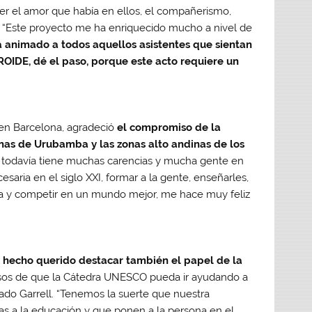
ver el amor que había en ellos, el compañerismo,
. “Este proyecto me ha enriquecido mucho a nivel de
a animado a todos aquellos asistentes que sientan
ROIDE, dé el paso, porque este acto requiere un
 en Barcelona, agradeció
el compromiso de la
nas de Urubamba y las zonas alto andinas de los
o todavía tiene muchas carencias y mucha gente en
esaria en el siglo XXI, formar a la gente, enseñarles,
ena y competir en un mundo mejor, me hace muy feliz
 hecho querido destacar también el papel de la
os de que la Cátedra UNESCO pueda ir ayudando a
mado Garrell. “Tenemos la suerte que nuestra
s a la educación y que ponen a la persona en el