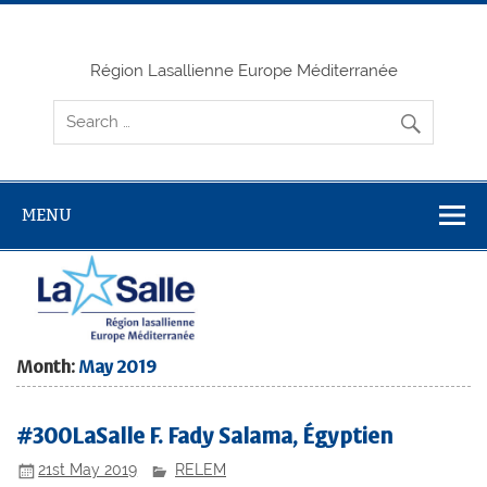
Skip
to
content
Région Lasallienne Europe Méditerranée
MENU
Month:
May 2019
#300LaSalle F. Fady Salama, Égyptien
21st May 2019
RELEM