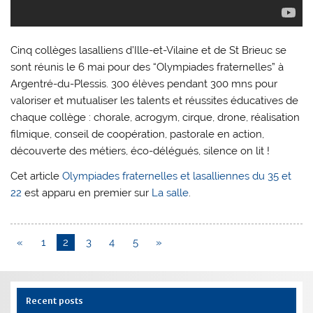
Cinq collèges lasalliens d’Ille-et-Vilaine et de St Brieuc se
sont réunis le 6 mai pour des “Olympiades fraternelles” à
Argentré-du-Plessis. 300 élèves pendant 300 mns pour
valoriser et mutualiser les talents et réussites éducatives de
chaque collège : chorale, acrogym, cirque, drone, réalisation
filmique, conseil de coopération, pastorale en action,
découverte des métiers, éco-délégués, silence on lit !
Cet article
Olympiades fraternelles et lasalliennes du 35 et
22
est apparu en premier sur
La salle
.
«
1
2
3
4
5
»
Recent posts