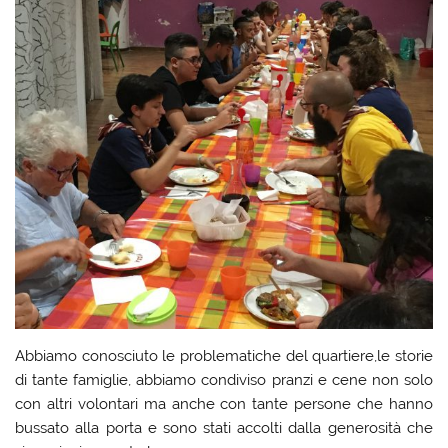
Abbiamo conosciuto le problematiche del quartiere,le storie
di tante famiglie, abbiamo condiviso pranzi e cene non solo
con altri volontari ma anche con tante persone che hanno
bussato alla porta e sono stati accolti dalla generosità che