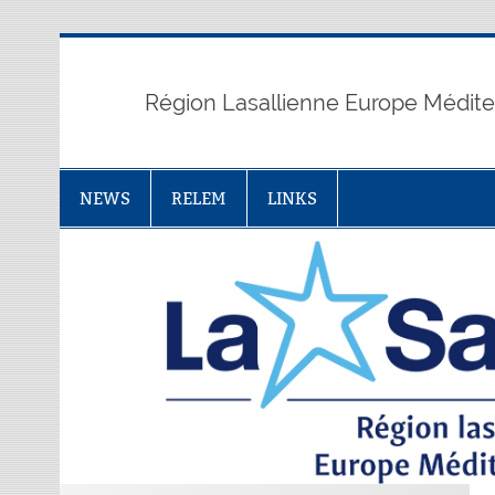
Skip
to
content
Région Lasallienne Europe Médit
NEWS
RELEM
LINKS