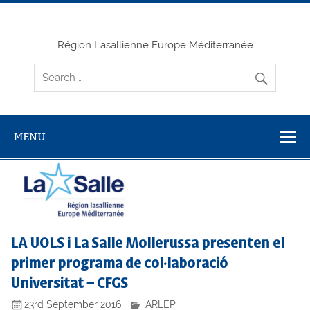
Skip
to
content
Région Lasallienne Europe Méditerranée
MENU
LA UOLS i La Salle Mollerussa presenten el
primer programa de col·laboració
Universitat – CFGS
23rd September 2016
ARLEP