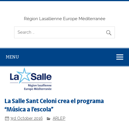
Skip
to
content
Région Lasallienne Europe Méditerranée
MENU
La Salle Sant Celoni crea el programa
“Música a l’escola”
3rd October 2016
ARLEP