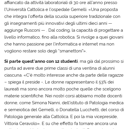
affiancato da attività laboratoriali di 30 ore all’anno presso
l’Università Cattolica e l’ospedale Gemelli. «Una proposta
che integra l’offerta della scuola superiore tradizionale con
gli insegnamenti più innovativi degli ultimi dieci anni —
aggiunge Rusconi — . Dal coding, la capacità di progettare a
livello informatico, fino alla robotica. Si rivolge a quei giovani
che hanno passione per l’informatica e internet ma non
vogliono restare solo degli “smanettoni”».
Si parte quest’anno con 12 studenti
, ma già dal prossimo si
punta ad avere due prime classi di una ventina di alunni
ciascuna. «C’è molto interesse anche da parte delle ragazze
– spiega il preside -. Le donne rappresentano il 53% dei
laureati ma sono ancora molto poche quelle che scelgono
materie scientifiche. Nei nostri corsi abbiamo molte docenti
donne, come Simona Nanni, dell’istituto di Patologia medica
e semeiotica del Gemelli, o Donatella Lucchetti, del corso di
Patologia generale alla Cattolica. E poi la mia vicepreside,
Vittoria Ceravolo». E su che effetto fa tornare ancora una