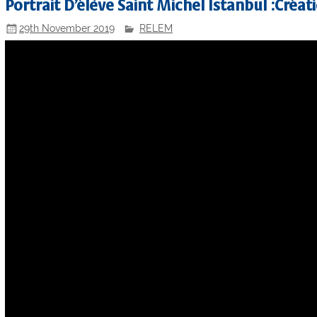
Portrait D’élève Saint Michel Istanbul :Cré
29th November 2019
RELEM