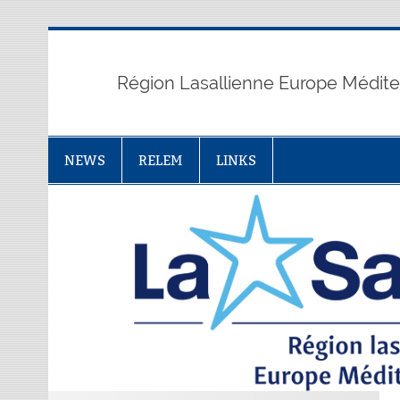
Skip
to
content
Région Lasallienne Europe Médit
NEWS
RELEM
LINKS