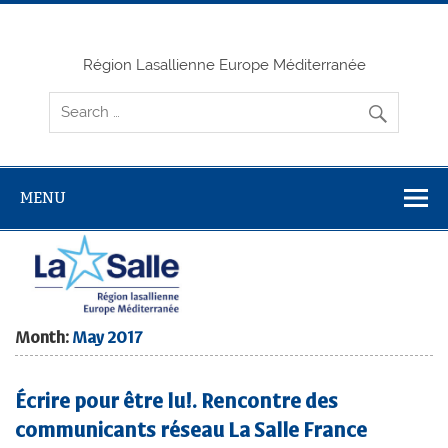
Skip
to
content
Région Lasallienne Europe Méditerranée
MENU
Month:
May 2017
Écrire pour être lu!. Rencontre des
communicants réseau La Salle France