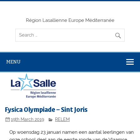
Skip
to
content
Région Lasallienne Europe Méditerranée
MENU
Fysica Olympiade – Sint Joris
19th March 2019
RELEM
Op woensdag 23 januari namen een aantal leerlingen van
onze school deel aan de eerste ronde van de Vlaamse