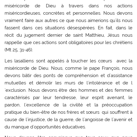
miséricorde de Dieu à travers dans nos actions
miséricordieuses, concrètes et personnelles. Nous devons
vraiment faire aux autres ce que nous aimerions qu´ils nous
fassent dans ces situations désespérées. En fait, dans le
récit du jugement dernier de saint Matthieu, Jésus nous
rappelle que ces actions sont obligatoires pour les chrétiens
(Mt 25, 31-46).
Les lasalliens sont appelés à toucher les cœurs avec la
miséricorde de Dieu. Nous, comme le pape François, nous
devons bâtir des ponts de compréhension et d´assistance
mutuelles et démolir les murs de l´intolérance et de l
´exclusion. Nous devons être des hommes et des femmes
caractérisés par leur tendresse, leur esprit avenant, le
pardon, l´excellence de la civilité et la préoccupation
pratique du bien-être de nos frères et sœurs qui souffrent à
cause de l´injustice, de la guerre, de l´angoisse de l´avenir et
du manque d´opportunités éducatives.