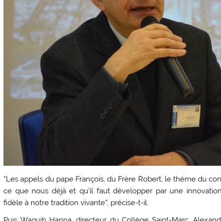
“Les appels du pape François, du Frère Robert, le thème du con
ce que nous déjà et qu’il faut développer par une innovatio
fidèle à notre tradition vivante”, précise-t-il.
Puis Waguih Hanna, directeur du Collège Saint-Marc, Alexandrie