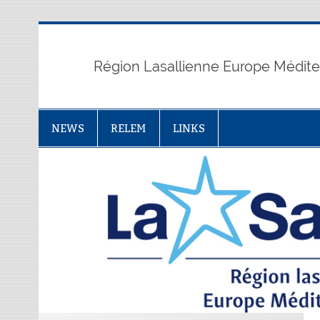
Skip
to
content
Région Lasallienne Europe Médit
NEWS
RELEM
LINKS