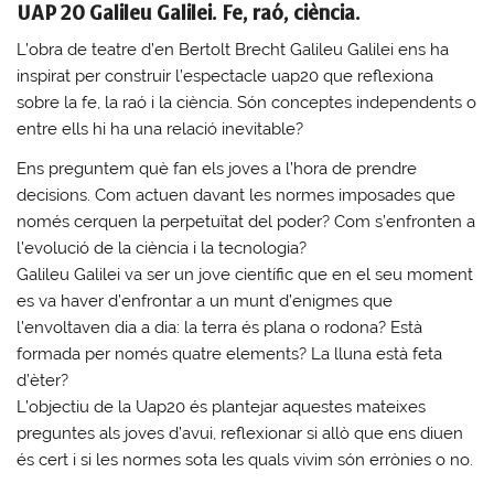
UAP 20 Galileu Galilei. Fe, raó, ciència.
L’obra de teatre d’en Bertolt Brecht Galileu Galilei ens ha
inspirat per construir l’espectacle uap20 que reflexiona
sobre la fe, la raó i la ciència. Són conceptes independents o
entre ells hi ha una relació inevitable?
Ens preguntem què fan els joves a l’hora de prendre
decisions. Com actuen davant les normes imposades que
només cerquen la perpetuïtat del poder? Com s’enfronten a
l’evolució de la ciència i la tecnologia?
Galileu Galilei va ser un jove científic que en el seu moment
es va haver d’enfrontar a un munt d’enigmes que
l’envoltaven dia a dia: la terra és plana o rodona? Està
formada per només quatre elements? La lluna està feta
d’èter?
L’objectiu de la Uap20 és plantejar aquestes mateixes
preguntes als joves d’avui, reflexionar si allò que ens diuen
és cert i si les normes sota les quals vivim són errònies o no.