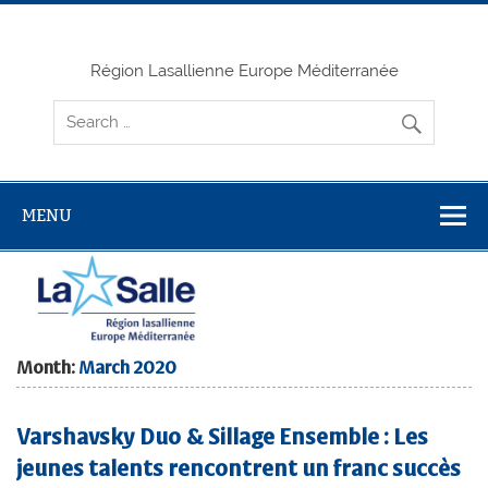
Skip
to
content
Région Lasallienne Europe Méditerranée
MENU
Month:
March 2020
Varshavsky Duo & Sillage Ensemble : Les
jeunes talents rencontrent un franc succès