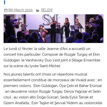
!
6th March 2020
RELEM
Le lundi 17 février, la salle Jeanne d’Arc a accueilli un
concert très particulier. Composé de Rüzgâr Turgay et Ekin
Güldoğan, le Varshavsky Duo s’est joint à Sillage Ensemble
sur la scène du lycée Saint-Michel.
Nos jeunes talents ont choisi un répertoire musical
essentiellement constitué de morceaux de Vivaldi avec : en
premiers violons, Ekin Güldoğan, Oya Çeki et Bahar Erünsal
; en deuxième violon Rüzgâr Turgay, Derya Yağcılar et Selin
Usul ; au violon alto Doğa Gürcan, Seda Eylül Tansık et
Gizem Anafarta ; Esin Taşkın et Şevval Yıldırım au violoncelle