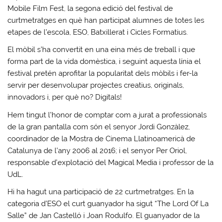
Mobile Film Fest, la segona edició del festival de
curtmetratges en què han participat alumnes de totes les
etapes de l’escola, ESO, Batxillerat i Cicles Formatius.
El mòbil s’ha convertit en una eina més de treball i que
forma part de la vida domèstica, i seguint aquesta línia el
festival pretén aprofitar la popularitat dels mòbils i fer-la
servir per desenvolupar projectes creatius, originals,
innovadors i, per què no? Digitals!
Hem tingut l’honor de comptar com a jurat a professionals
de la gran pantalla com són el senyor Jordi Gonzàlez,
coordinador de la Mostra de Cinema Llatinoamericà de
Catalunya de l’any 2006 al 2016; i el senyor Per Oriol,
responsable d’explotació del Magical Media i professor de la
UdL.
Hi ha hagut una participació de 22 curtmetratges. En la
categoria d’ESO el curt guanyador ha sigut “The Lord Of La
Salle” de Jan Castelló i Joan Rodulfo. El guanyador de la